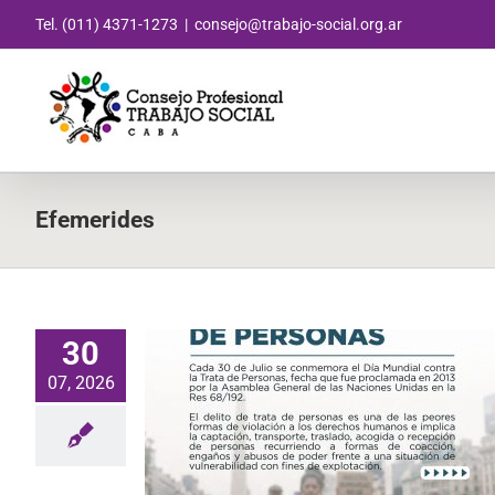
Saltar
Tel. (011) 4371-1273
|
consejo@trabajo-social.org.ar
al
contenido
Efemerides
30
07, 2026
dial contra la
sonas
erides
Noticias