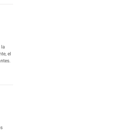
 la
te, el
ntes.
os