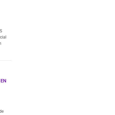
TS
cial
n
 EN
de