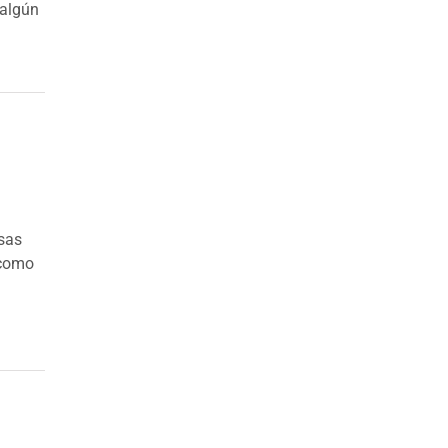
 algún
sas
 como