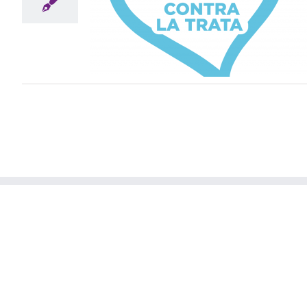
a la trata
s