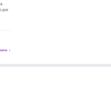
ía
o por
uiente