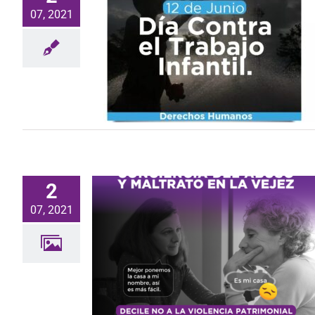
07, 2021
tra el Trabajo
es
Efemerides
2
07, 2021
de Conciencia
 en la Vejez.
es
Efemerides