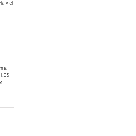
ia y el
tema
E LOS
el