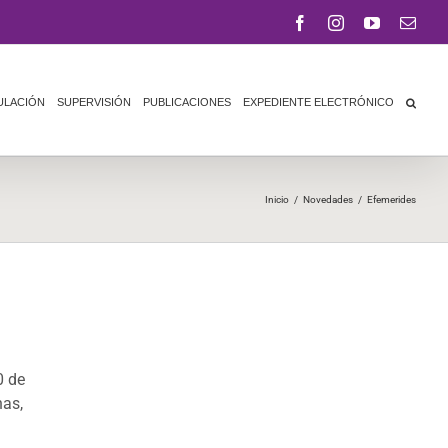
Facebook
Instagram
YouTube
Corr
elect
ULACIÓN
SUPERVISIÓN
PUBLICACIONES
EXPEDIENTE ELECTRÓNICO
Inicio
/
Novedades
/
Efemerides
0 de
nas,