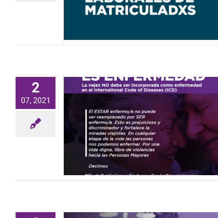
dxs
femerides
Noticias
2
07, 2021
ENFERMEDAD
es
Efemerides