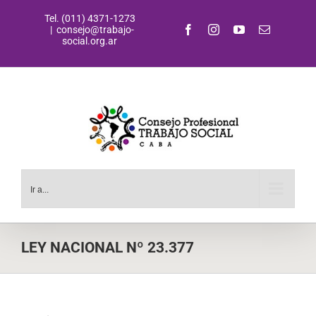
Saltar
Tel. (011) 4371-1273
al
Facebook
Instagram
YouTube
Correo
|
consejo@trabajo-
contenido
electrónic
social.org.ar
Ir a...
LEY NACIONAL Nº 23.377