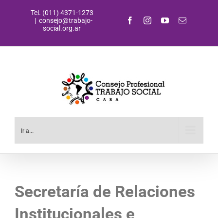
Saltar
Tel. (011) 4371-1273
al
Facebook
Instagram
YouTube
Correo
|
consejo@trabajo-
contenido
electrónic
social.org.ar
Ir a...
Secretaría de Relaciones
Institucionales e