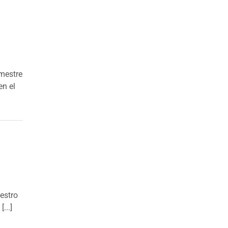
emestre
en el
estro
...]