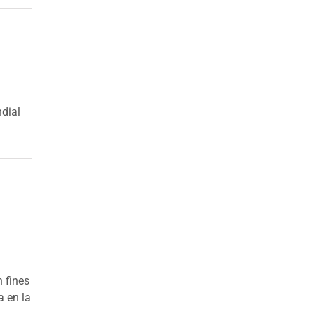
ndial
n fines
a en la