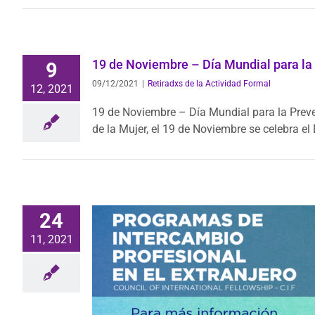
19 de Noviembre – Día Mundial para la 
9
09/12/2021
|
Retiradxs de la Actividad Formal
12, 2021
19 de Noviembre – Día Mundial para la Preve
de la Mujer, el 19 de Noviembre se celebra el 
24
11, 2021
NTERCAMBIO
 EXTRANJERO
Actividad Formal