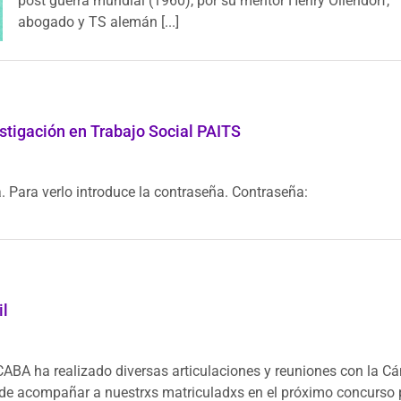
post guerra mundial (1960), por su mentor Henry Ollendorf,
abogado y TS alemán [...]
stigación en Trabajo Social PAITS
. Para verlo introduce la contraseña. Contraseña:
il
 CABA ha realizado diversas articulaciones y reuniones con la C
ud de acompañar a nuestrxs matriculadxs en el próximo concurso