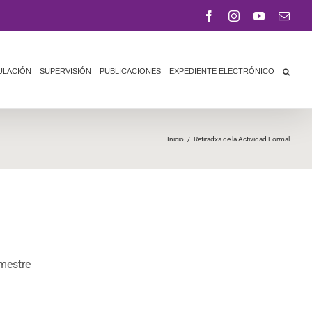
Facebook
Instagram
YouTube
Corr
elect
ULACIÓN
SUPERVISIÓN
PUBLICACIONES
EXPEDIENTE ELECTRÓNICO
Inicio
/
Retiradxs de la Actividad Formal
emestre