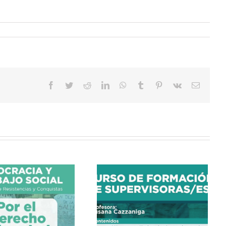
Facebook
Twitter
Reddit
LinkedIn
WhatsApp
Tumblr
Pinterest
Vk
Correo
electrón
CURSO DE FORMACIÓN
DE SUPERVISORAS