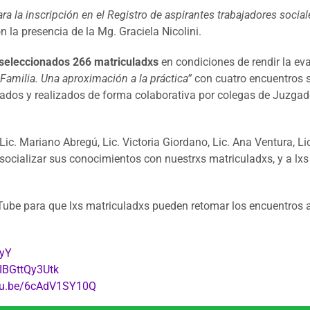
ara la inscripción en el Registro de aspirantes trabajadores socia
n la presencia de la Mg. Graciela Nicolini.
seleccionados 266 matriculadxs
en condiciones de rendir la eva
e Familia. Una aproximación a la práctica”
con cuatro encuentros so
icados y realizados de forma colaborativa por colegas de Juzgad
Lic. Mariano Abregú, Lic. Victoria Giordano, Lic. Ana Ventura, Li
ocializar sus conocimientos con nuestrxs matriculadxs, y a lxs
Tube para que lxs matriculadxs pueden retomar los encuentros a
iyY
/IBGttQy3Utk
utu.be/6cAdV1SY10Q