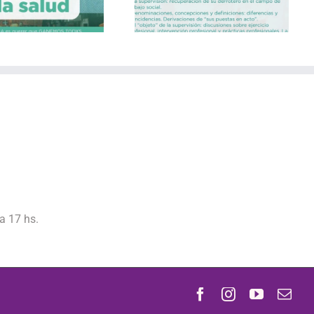
a 17 hs.
Facebook
Instagram
YouTube
Cor
ele