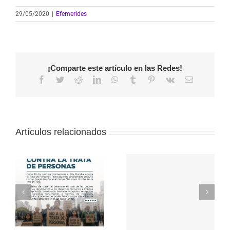
29/05/2020
|
Efemerides
¡Comparte este artículo en las Redes!
Facebook
Twitter
Reddit
LinkedIn
WhatsApp
Tumblr
Pinterest
Vk
Correo
electrónico
Artículos relacionados
Protegido:
Actualización de
a
PRUEBA DE
datos laborales de
s
INICIO
Matriculadxs