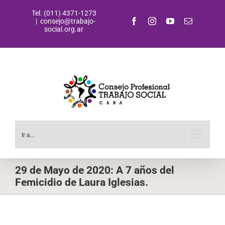
Saltar
Tel. (011) 4371-1273
al
Facebook
Instagram
YouTube
Correo
|
consejo@trabajo-
contenido
electrónic
social.org.ar
Ir a...
29 de Mayo de 2020: A 7 años del
Femicidio de Laura Iglesias.