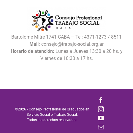
Bartolomé Mitre 1741 CABA – Tel: 4371-1273 / 8511
Mail:
consejo@trabajo-social.org.ar
Horario de atención:
Lunes a Jueves 13:30 a 20 hs. y
Viernes de 10:30 a 17 hs.
Facebook
Instagram
©
2026 - Consejo Profesional de Graduados en
Servicio Social o Trabajo Social.
YouTube
Todos los derechos reservados.
Correo
electrónico