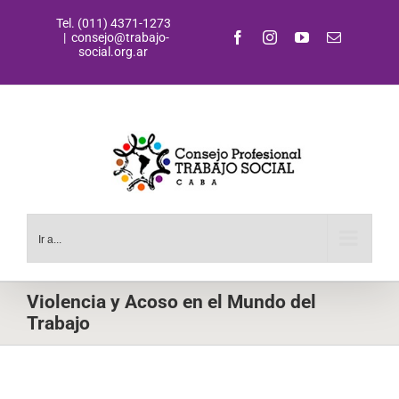
Saltar
Tel. (011) 4371-1273
al
Facebook
Instagram
YouTube
Correo
|
consejo@trabajo-
contenido
electrónic
social.org.ar
Ir a...
Violencia y Acoso en el Mundo del
Trabajo