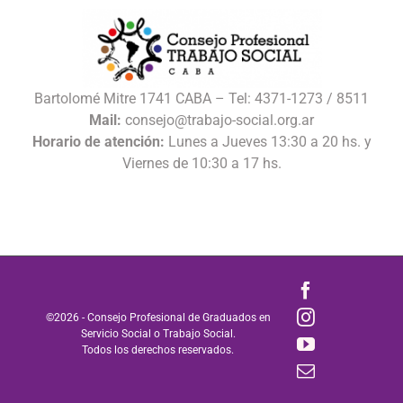
Bartolomé Mitre 1741 CABA – Tel: 4371-1273 / 8511
Mail:
consejo@trabajo-social.org.ar
Horario de atención:
Lunes a Jueves 13:30 a 20 hs. y
Viernes de 10:30 a 17 hs.
Facebook
Instagram
©
2026 - Consejo Profesional de Graduados en
Servicio Social o Trabajo Social.
YouTube
Todos los derechos reservados.
Correo
electrónico