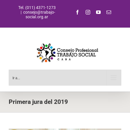
Saltar
Tel. (011) 4371-1273
al
Facebook
Instagram
YouTube
Correo
|
consejo@trabajo-
contenido
electrónic
social.org.ar
Ir a...
Primera jura del 2019