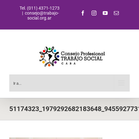
Saltar
Tel. (011) 4371-1273
al
Facebook
Instagram
YouTube
Correo
|
consejo@trabajo-
contenido
electrónic
social.org.ar
Ir a...
51174323_1979292682183648_945592773