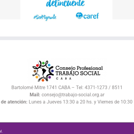
 la política
Anteproyecto de Ley
 Entrevista a
Federal de Trabajo
riela Liguori
Socialel
Bartolomé Mitre 1741 CABA – Tel: 4371-1273 / 8511
Mail:
consejo@trabajo-social.org.ar
 de atención:
Lunes a Jueves 13:30 a 20 hs. y Viernes de 10:30 
l.