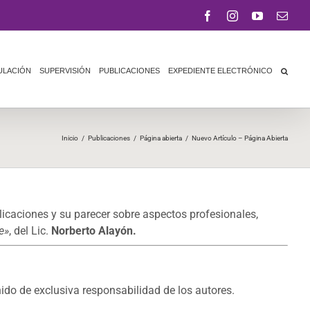
Facebook
Instagram
YouTube
Corr
elect
ULACIÓN
SUPERVISIÓN
PUBLICACIONES
EXPEDIENTE ELECTRÓNICO
Inicio
/
Publicaciones
/
Página abierta
/
Nuevo Artículo – Página Abierta
icaciones y su parecer sobre aspectos profesionales,
e»
, del Lic.
Norberto Alayón.
ido de exclusiva responsabilidad de los autores.