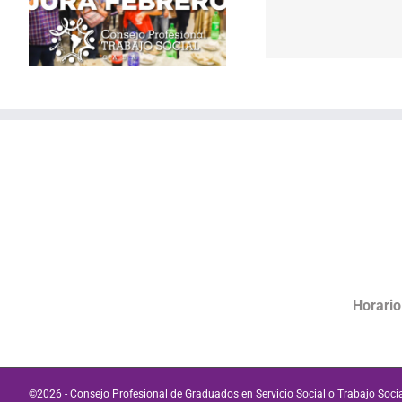
procesos de trabajo,
migrantes y
empleo estatal y salud
migratoria.
laboral de
la Lic. Gab
Trabajadoras/es Sociales
Horario
©
2026 - Consejo Profesional de Graduados en Servicio Social o Trabajo Socia