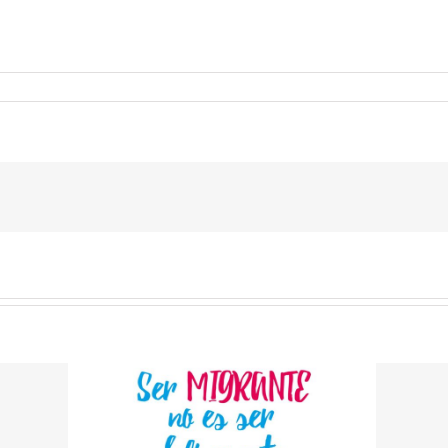
eación de un
Página Abierta: Jornada
etención para
de debate sobre el