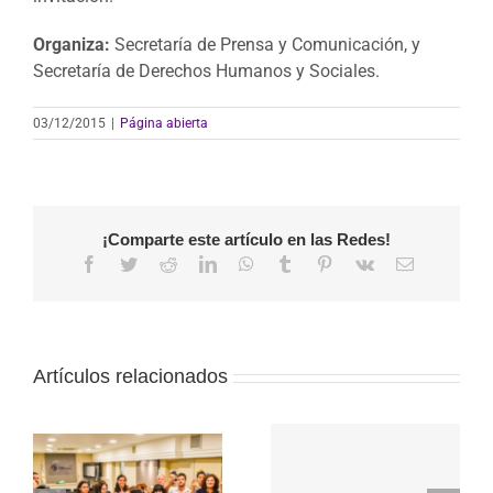
Organiza:
Secretaría de Prensa y Comunicación, y
Secretaría de Derechos Humanos y Sociales.
03/12/2015
|
Página abierta
¡Comparte este artículo en las Redes!
Facebook
Twitter
Reddit
LinkedIn
WhatsApp
Tumblr
Pinterest
Vk
Correo
electrónico
Artículos relacionados
Segunda edición
del Consejo
Sobre la creación
Profesional:
de un centro de