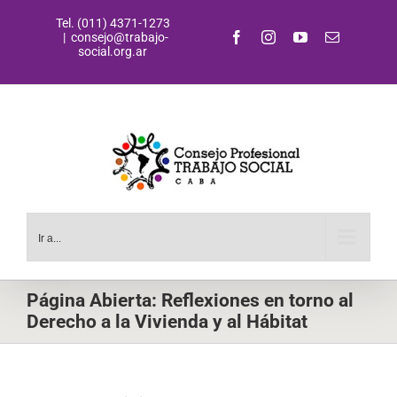
Saltar
Tel. (011) 4371-1273
al
Facebook
Instagram
YouTube
Correo
|
consejo@trabajo-
contenido
electrónic
social.org.ar
Ir a...
Página Abierta: Reflexiones en torno al
Derecho a la Vivienda y al Hábitat