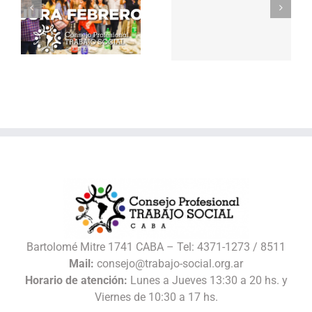
Discusiones sobre
detención para
procesos de
migrantes y la
trabajo, empleo
política migratoria.
estatal y salud
Entrevista a la Lic.
laboral de
Gabriela Liguori
Trabajadoras/es
Sociales
Bartolomé Mitre 1741 CABA – Tel: 4371-1273 / 8511
Mail:
consejo@trabajo-social.org.ar
Horario de atención:
Lunes a Jueves 13:30 a 20 hs. y
Viernes de 10:30 a 17 hs.