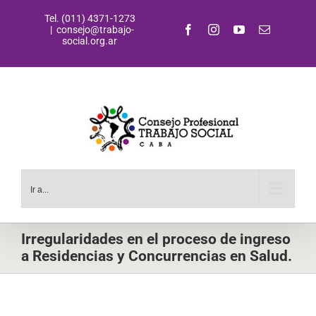
Saltar
Tel. (011) 4371-1273
al
Facebook
Instagram
YouTube
Correo
|
consejo@trabajo-
contenido
electrónic
social.org.ar
Ir a...
Irregularidades en el proceso de ingreso
a Residencias y Concurrencias en Salud.