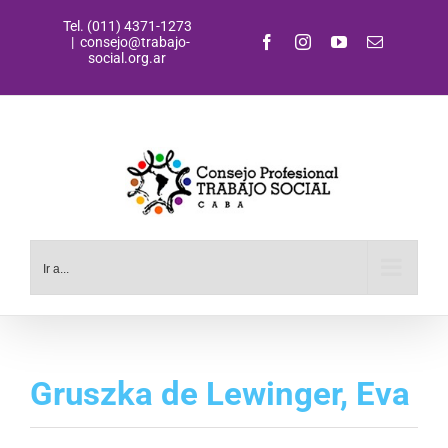
Saltar
Tel. (011) 4371-1273
al
Facebook
Instagram
YouTube
Correo
|
consejo@trabajo-
contenido
electrónic
social.org.ar
Ir a...
Gruszka de Lewinger, Eva