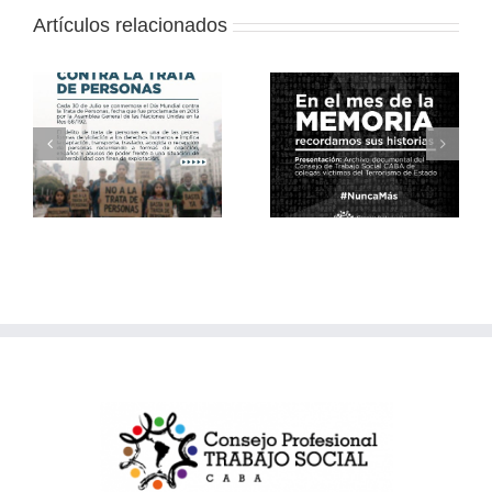
Artículos relacionados
Archivo
Archivo
documental de
documental del
víctimas del
a
Consejo de
terrorismo de
s
Trabajo Social
Estado del
CABA 2
Consejo