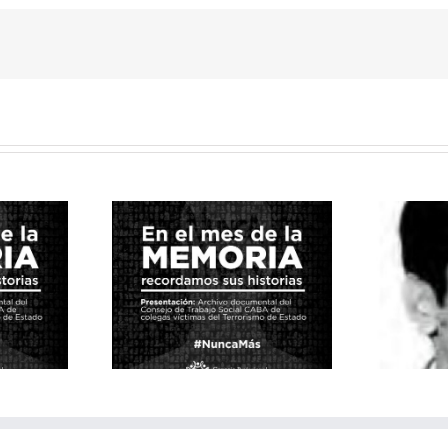
cumental del
de Trabajo
Yañez Rafael Vitalino
 CABA 2