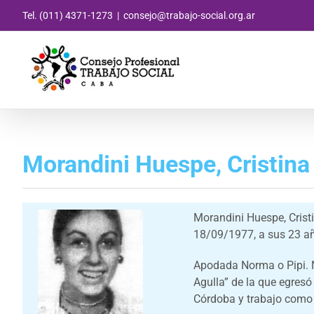
Saltar
Tel. (011) 4371-1273
|
consejo@trabajo-social.org.ar
al
contenido
Morandini Huespe, Cristina 
Morandini Huespe, Crist
18/09/1977, a sus 23 a
Apodada Norma o Pipi. N
Agulla” de la que egresó
Córdoba y trabajo como A