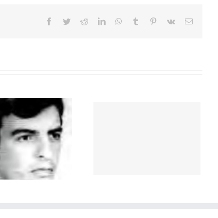
Facebook
Twitter
Reddit
LinkedIn
WhatsApp
Tumblr
Pinterest
Vk
Correo
electrón
Mazzocchi Cristina