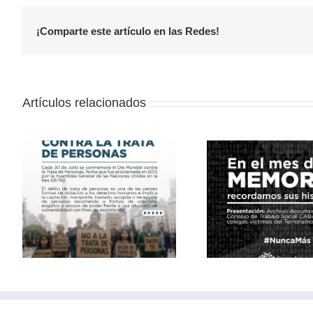
¡Comparte este artículo en las Redes!
Artículos relacionados
al
Archivo documental de
Archivo do
víctimas del terrorismo
Consejo 
de Estado del Consejo
Social