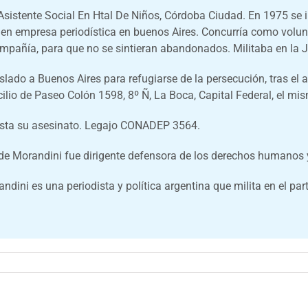
istente Social En Htal De Niños, Córdoba Ciudad. En 1975 se in
en empresa periodística en buenos Aires. Concurría como volunt
mpañía, para que no se sintieran abandonados. Militaba en la J
slado a Buenos Aires para refugiarse de la persecución, tras el
ilio de Paseo Colón 1598, 8º Ñ, La Boca, Capital Federal, el mi
asta su asesinato. Legajo CONADEP 3564.
 Morandini fue dirigente defensora de los derechos humanos y
ni es una periodista y política argentina que milita en el part