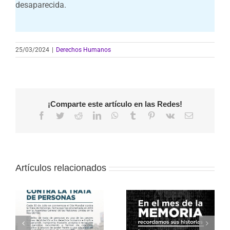
desaparecida.
25/03/2024
|
Derechos Humanos
¡Comparte este artículo en las Redes!
Facebook
Twitter
Reddit
LinkedIn
WhatsApp
Tumblr
Pinterest
Vk
Correo
electrónico
Artículos relacionados
Archivo
Archivo
documental de
documental del
víctimas del