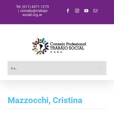
Saltar
Tel. (011) 4371-1273
al
Facebook
Instagram
YouTube
Correo
|
consejo@trabajo-
contenido
electrónic
social.org.ar
Ir a...
Mazzocchi, Cristina