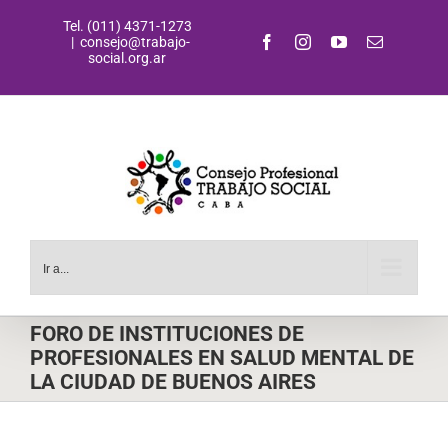
Saltar
Tel. (011) 4371-1273
al
Facebook
Instagram
YouTube
Correo
|
consejo@trabajo-
contenido
electrónic
social.org.ar
Ir a...
FORO DE INSTITUCIONES DE
PROFESIONALES EN SALUD MENTAL DE
LA CIUDAD DE BUENOS AIRES