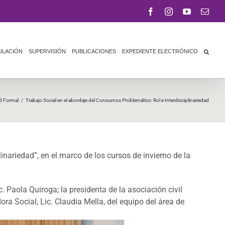
Facebook
Instagram
YouTube
Corr
elect
ULACIÓN
SUPERVISIÓN
PUBLICACIONES
EXPEDIENTE ELECTRÓNICO
ad Formal
/
Trabajo Social en el abordaje del Consumos Problemático: Rol e Interdisciplinariedad
nariedad”, en el marco de los cursos de invierno de la
 Paola Quiroga; la presidenta de la asociación civil
ra Social, Lic. Claudia Mella, del equipo del área de