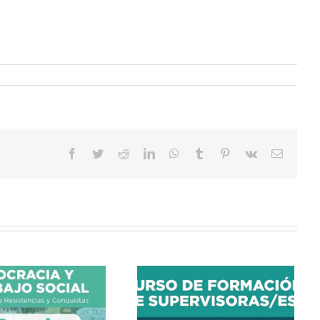
Facebook
Twitter
Reddit
LinkedIn
WhatsApp
Tumblr
Pinterest
Vk
Correo
electrón