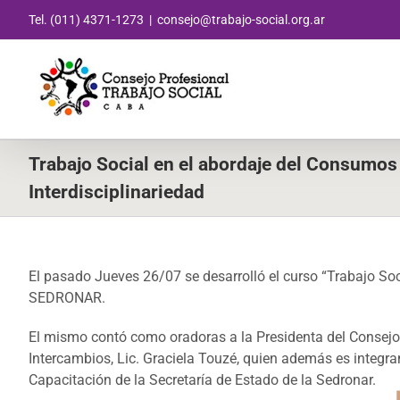
Saltar
Tel. (011) 4371-1273
|
consejo@trabajo-social.org.ar
al
contenido
Trabajo Social en el abordaje del Consumos
Interdisciplinariedad
El pasado Jueves 26/07 se desarrolló el curso “Trabajo Soci
SEDRONAR.
El mismo contó como oradoras a la Presidenta del Consejo P
Intercambios, Lic. Graciela Touzé, quien además es integran
Capacitación de la Secretaría de Estado de la Sedronar.