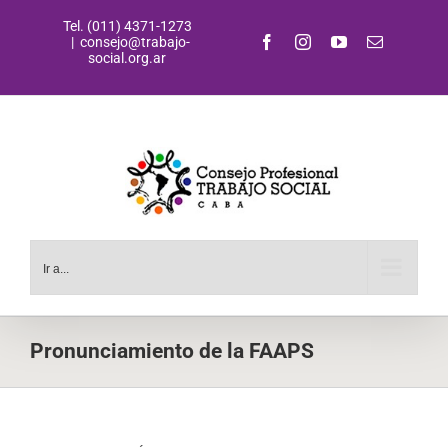
Saltar
Tel. (011) 4371-1273
al
Facebook
Instagram
YouTube
Correo
|
consejo@trabajo-
contenido
electrónic
social.org.ar
Ir a...
Pronunciamiento de la FAAPS