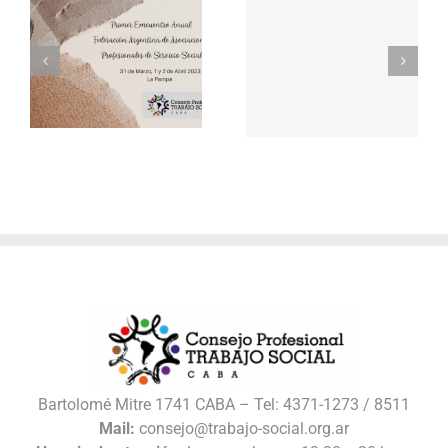
Ilegitimidad de
S
Declaraciones
ciertos CICLOS DE
FAAPSS Agosto
COMPLEMENTACI
CURRICULAR
Bartolomé Mitre 1741 CABA – Tel: 4371-1273 / 8511
Mail:
consejo@trabajo-social.org.ar