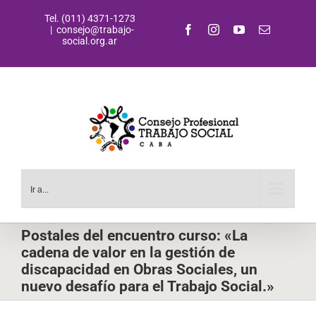
Saltar
Tel. (011) 4371-1273
al
Facebook
Instagram
YouTube
Correo
|
consejo@trabajo-
contenido
electrónic
social.org.ar
Ir a...
Postales del encuentro curso: «La
cadena de valor en la gestión de
discapacidad en Obras Sociales, un
nuevo desafío para el Trabajo Social.»