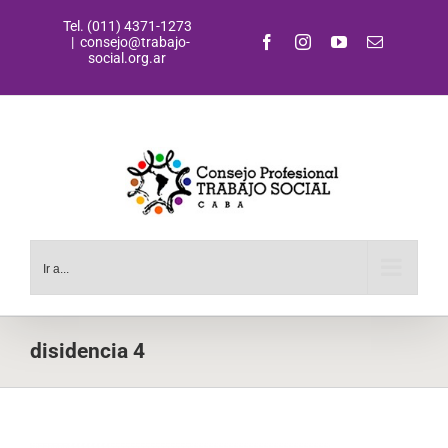
Saltar
Tel. (011) 4371-1273
al
Facebook
Instagram
YouTube
Correo
|
consejo@trabajo-
contenido
electrónic
social.org.ar
Ir a...
disidencia 4