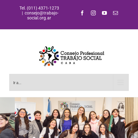
Saltar
Tel. (011) 4371-1273
al
Facebook
Instagram
YouTube
Correo
|
consejo@trabajo-
contenido
electrónic
social.org.ar
Ir a...