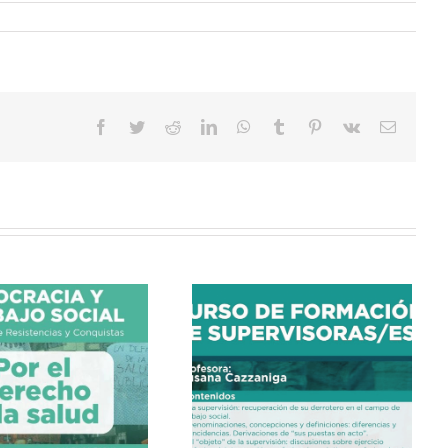
Facebook
Twitter
Reddit
LinkedIn
WhatsApp
Tumblr
Pinterest
Vk
Correo
electrón
CURSO DE FORMACIÓN
DE SUPERVISORAS