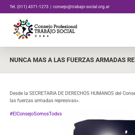
Saltar
Tel. (011) 4371-1273
|
consejo@trabajo-social.org.ar
al
contenido
NUNCA MAS A LAS FUERZAS ARMADAS RE
Desde la SECRETARIA DE DERECHOS HUMANOS del Consejo 
las fuerzas armadas represivas».
#ElConsejoSomosTodxs