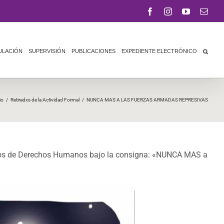
Facebook
Instagram
YouTube
Corr
elect
ULACIÓN
SUPERVISIÓN
PUBLICACIONES
EXPEDIENTE ELECTRÓNICO
io
/
Retiradxs de la Actividad Formal
/
NUNCA MAS A LAS FUERZAS ARMADAS REPRESIVAS
s de Derechos Humanos bajo la consigna: «NUNCA MAS a