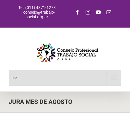
Saltar
Tel. (011) 4371-1273
al
Facebook
Instagram
YouTube
Correo
|
consejo@trabajo-
contenido
electrónic
social.org.ar
Ir a...
JURA MES DE AGOSTO