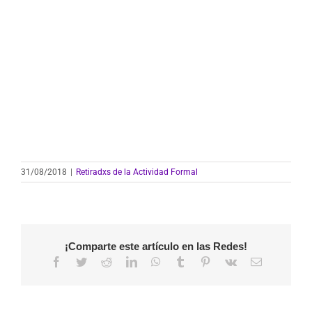
31/08/2018
|
Retiradxs de la Actividad Formal
¡Comparte este artículo en las Redes!
Facebook
Twitter
Reddit
LinkedIn
WhatsApp
Tumblr
Pinterest
Vk
Correo
electrónico