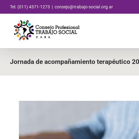
Saltar
Tel. (011) 4371-1273
|
consejo@trabajo-social.org.ar
al
contenido
Jornada de acompañamiento terapéutico 201