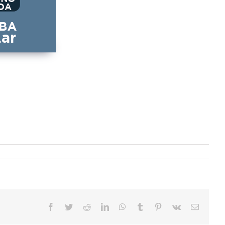
Facebook
Twitter
Reddit
LinkedIn
WhatsApp
Tumblr
Pinterest
Vk
Correo
electrón