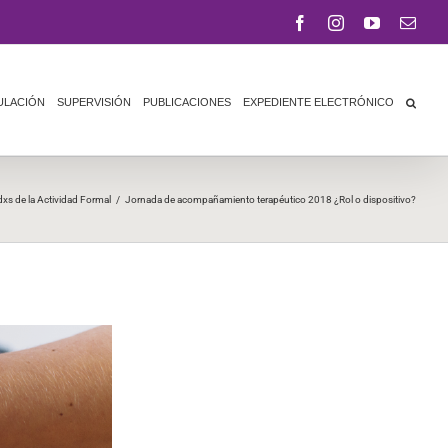
Facebook
Instagram
YouTube
Corr
elect
ULACIÓN
SUPERVISIÓN
PUBLICACIONES
EXPEDIENTE ELECTRÓNICO
dxs de la Actividad Formal
/
Jornada de acompañamiento terapéutico 2018 ¿Rol o dispositivo?