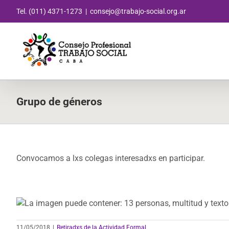
Saltar
Tel. (011) 4371-1273
|
consejo@trabajo-social.org.ar
al
contenido
Grupo de géneros
Convocamos a lxs colegas interesadxs en participar.
11/05/2018
|
Retiradxs de la Actividad Formal