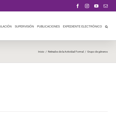
Facebook
Instagram
YouTube
Corr
elect
ULACIÓN
SUPERVISIÓN
PUBLICACIONES
EXPEDIENTE ELECTRÓNICO
Inicio
/
Retiradxs de la Actividad Formal
/
Grupo de géneros