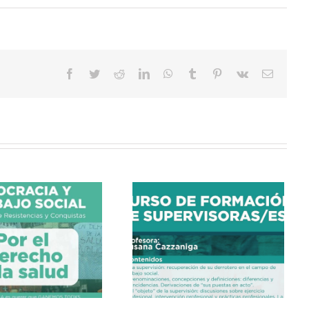
Facebook
Twitter
Reddit
LinkedIn
WhatsApp
Tumblr
Pinterest
Vk
Correo
electrón
CURSO DE FORMACIÓN
DE SUPERVISORAS