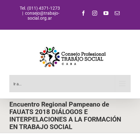
Saltar
Tel. (011) 4371-1273
al
Facebook
Instagram
YouTube
Correo
|
consejo@trabajo-
contenido
electrónic
social.org.ar
Ir a...
Encuentro Regional Pampeano de
FAUATS 2018 DIÁLOGOS E
INTERPELACIONES A LA FORMACIÓN
EN TRABAJO SOCIAL