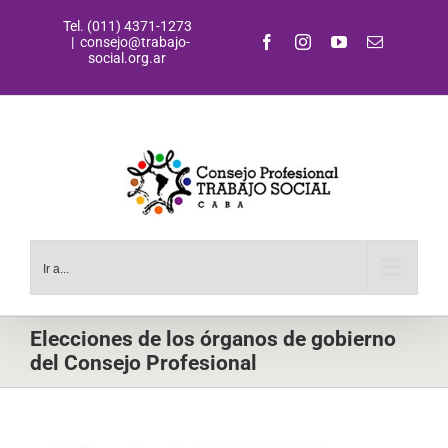
Saltar
Tel. (011) 4371-1273
al
Facebook
Instagram
YouTube
Correo
|
consejo@trabajo-
contenido
electrónic
social.org.ar
Ir a...
Elecciones de los órganos de gobierno
del Consejo Profesional