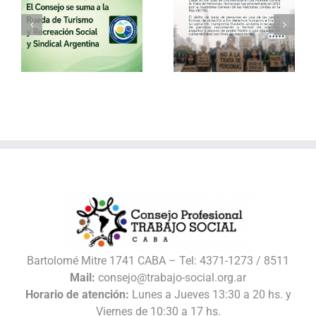
a
30 de julio – Día
Vacaciones de
o
Mundial contra la
invierno con el
Trata de Personas
Consejo
l
Bartolomé Mitre 1741 CABA – Tel: 4371-1273 / 8511
Mail:
consejo@trabajo-social.org.ar
Horario de atención:
Lunes a Jueves 13:30 a 20 hs. y
Viernes de 10:30 a 17 hs.