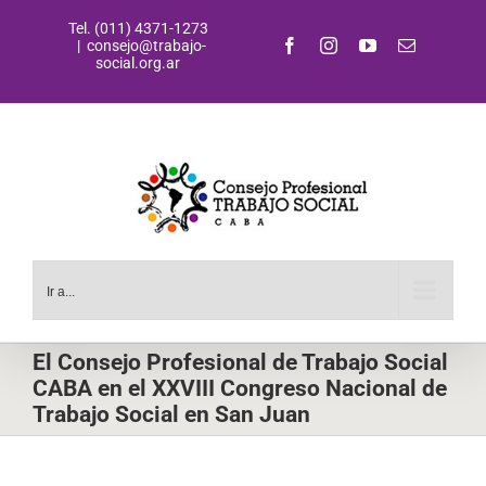
Saltar
Tel. (011) 4371-1273
al
Facebook
Instagram
YouTube
Correo
|
consejo@trabajo-
contenido
electrónic
social.org.ar
Ir a...
El Consejo Profesional de Trabajo Social
CABA en el XXVIII Congreso Nacional de
Trabajo Social en San Juan