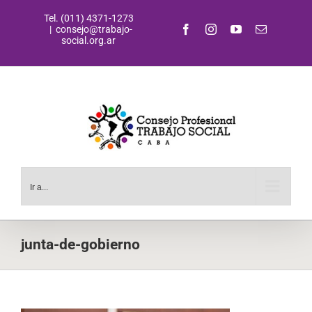
Saltar
Tel. (011) 4371-1273
al
Facebook
Instagram
YouTube
Correo
|
consejo@trabajo-
contenido
electrónic
social.org.ar
Ir a...
junta-de-gobierno