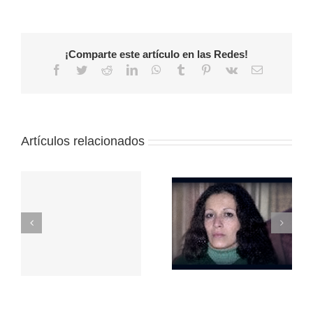
¡Comparte este artículo en las Redes!
Facebook
Twitter
Reddit
LinkedIn
WhatsApp
Tumblr
Pinterest
Vk
Correo
electrónico
Artículos relacionados
Repudio a la
represión