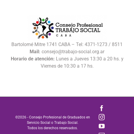
Bartolomé Mitre 1741 CABA – Tel: 4371-1273 / 8511
Mail:
consejo@trabajo-social.org.ar
Horario de atención:
Lunes a Jueves 13:30 a 20 hs. y
Viernes de 10:30 a 17 hs.
Facebook
Instagram
©
2026 - Consejo Profesional de Graduados en
Servicio Social o Trabajo Social.
YouTube
Todos los derechos reservados.