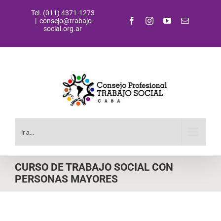
Saltar
Tel. (011) 4371-1273
al
Facebook
Instagram
YouTube
Correo
|
consejo@trabajo-
contenido
electrónic
social.org.ar
Ir a...
CURSO DE TRABAJO SOCIAL CON
PERSONAS MAYORES