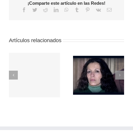
¡Comparte este artículo en las Redes!
Facebook
Twitter
Reddit
LinkedIn
WhatsApp
Tumblr
Pinterest
Vk
Correo
electrónico
Artículos relacionados
Repudio a la
represión