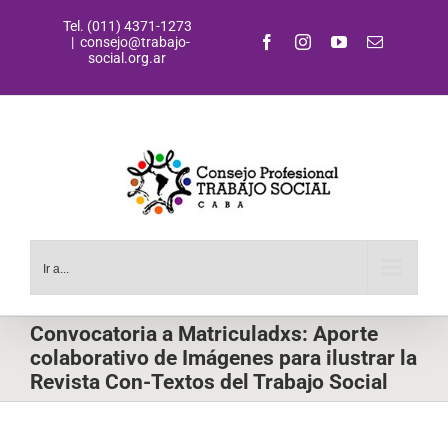
Saltar
Tel. (011) 4371-1273
al
Facebook
Instagram
YouTube
Correo
|
consejo@trabajo-
contenido
electrónic
social.org.ar
Ir a...
Convocatoria a Matriculadxs: Aporte
colaborativo de Imágenes para ilustrar la
Revista Con-Textos del Trabajo Social