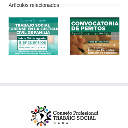
Artículos relacionados
Primeras Jornadas
jo
CONVOCATORIA
Metropolitanas de
n
DE PERITOS
Trabajo Social
de