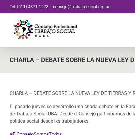
Saltar
Tel. (011) 4371-1273
|
consejo@trabajo-social.org.ar
al
contenido
CHARLA – DEBATE SOBRE LA NUEVA LEY D
CHARLA – DEBATE SOBRE LA NUEVA LEY DE TIERRAS Y
El pasado jueves se desarrolló una charla-debate en la Fac
de Trabajo Social UBA. Desde el Consejo participamos de la a
política social desde lxs trabajadorxs.
#
ElConsejoSomosTodxs