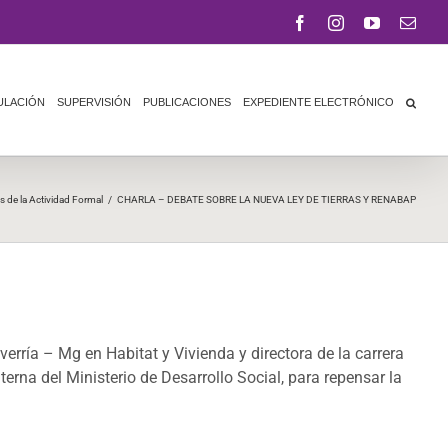
Facebook
Instagram
YouTube
Corr
elect
ULACIÓN
SUPERVISIÓN
PUBLICACIONES
EXPEDIENTE ELECTRÓNICO
s de la Actividad Formal
/
CHARLA – DEBATE SOBRE LA NUEVA LEY DE TIERRAS Y RENABAP
erría – Mg en Habitat y Vivienda y directora de la carrera
terna del Ministerio de Desarrollo Social, para repensar la