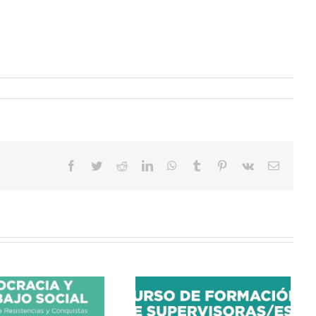
Facebook
Twitter
Reddit
LinkedIn
WhatsApp
Tumblr
Pinterest
Vk
Correo
electrón