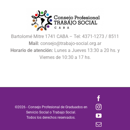
Bartolomé Mitre 1741 CABA – Tel: 4371-1273 / 8511
Mail:
consejo@trabajo-social.org.ar
Horario de atención:
Lunes a Jueves 13:30 a 20 hs. y
Viernes de 10:30 a 17 hs.
Facebook
Instagram
©
2026 - Consejo Profesional de Graduados en
Servicio Social o Trabajo Social.
YouTube
Todos los derechos reservados.
Correo
electrónico