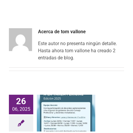
Acerca de
tom vallone
Este autor no presenta ningún detalle.
Hasta ahora tom vallone ha creado 2
entradas de blog.
26
06, 2025
introductorio a
area pericial
ición 2025
Noticias