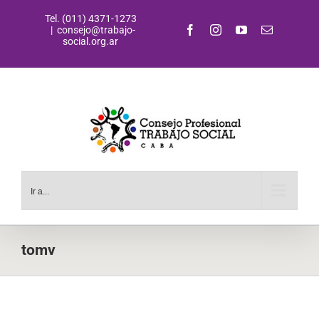
Saltar
Tel. (011) 4371-1273
al
Facebook
Instagram
YouTube
Correo
|
consejo@trabajo-
contenido
electrónic
social.org.ar
Ir a...
tomv