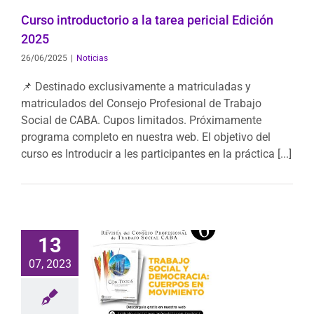
Curso introductorio a la tarea pericial Edición
2025
26/06/2025
|
Noticias
📌 Destinado exclusivamente a matriculadas y
matriculados del Consejo Profesional de Trabajo
Social de CABA. Cupos limitados. Próximamente
programa completo en nuestra web. El objetivo del
curso es Introducir a les participantes en la práctica [...]
13
-Textos 6 –
07, 2023
ajo Social y
acia: cuerpos
movimiento
caciones
Revista