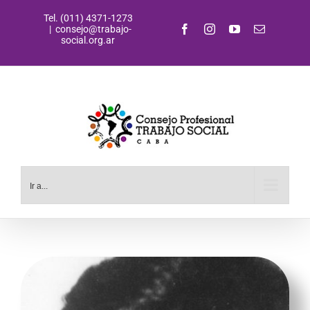
Saltar
Tel. (011) 4371-1273
al
Facebook
Instagram
YouTube
Correo
|
consejo@trabajo-
contenido
electrónic
social.org.ar
Ir a...