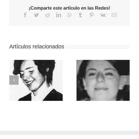
¡Comparte este artículo en las Redes!
Facebook
Twitter
Reddit
LinkedIn
WhatsApp
Tumblr
Pinterest
Vk
Correo
electrónico
Artículos relacionados
Muñoz Matta,
Rutila Artés,
Carmen Mabel
Graciela Antonia