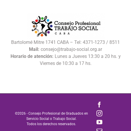
Bartolomé Mitre 1741 CABA – Tel: 4371-1273 / 8511
Mail:
consejo@trabajo-social.org.ar
Horario de atención:
Lunes a Jueves 13:30 a 20 hs. y
Viernes de 10:30 a 17 hs.
Facebook
Instagram
©
2026 - Consejo Profesional de Graduados en
Servicio Social o Trabajo Social.
YouTube
Todos los derechos reservados.
Correo