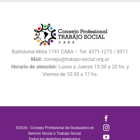
Bartolomé Mitre 1741 CABA – Tel: 4371-1273 / 8511
Mail:
consejo@trabajo-social.org.ar
Horario de atención:
Lunes a Jueves 13:30 a 20 hs. y
Viernes de 10:30 a 17 hs.
Facebook
Instagram
©
2026 - Consejo Profesional de Graduados en
Servicio Social o Trabajo Social.
YouTube
Todos los derechos reservados.