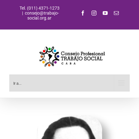
Saltar
Tel. (011) 4371-1273
al
Facebook
Instagram
YouTube
Correo
|
consejo@trabajo-
contenido
electrónic
social.org.ar
Ir a...