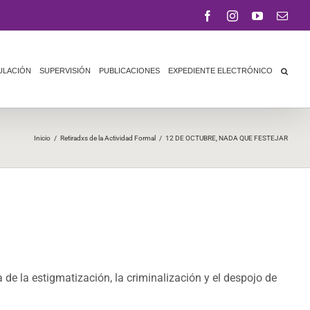
Facebook
Instagram
YouTube
Corr
elect
ULACIÓN
SUPERVISIÓN
PUBLICACIONES
EXPEDIENTE ELECTRÓNICO
Inicio
/
Retiradxs de la Actividad Formal
/
12 DE OCTUBRE, NADA QUE FESTEJAR
a de la estigmatización, la criminalización y el despojo de