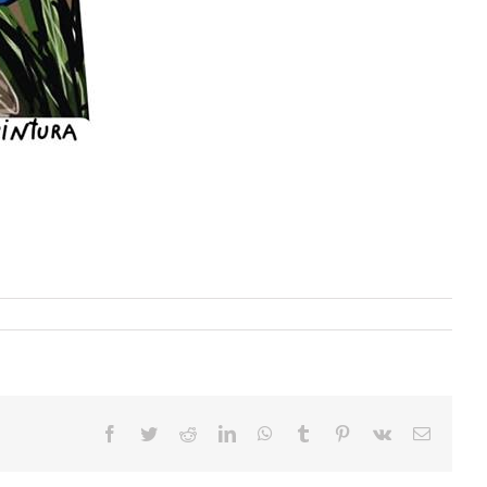
Facebook
Twitter
Reddit
LinkedIn
WhatsApp
Tumblr
Pinterest
Vk
Correo
electrón