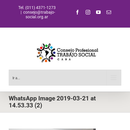
Saltar
Tel. (011) 4371-1273
al
Facebook
Instagram
YouTube
Correo
|
consejo@trabajo-
contenido
electrónic
social.org.ar
Ir a...
WhatsApp Image 2019-03-21 at
14.53.33 (2)