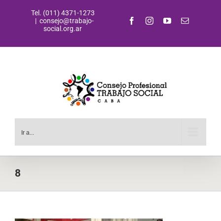
Saltar
Tel. (011) 4371-1273
al
Facebook
Instagram
YouTube
Correo
|
consejo@trabajo-
contenido
electrónic
social.org.ar
Ir a...
8