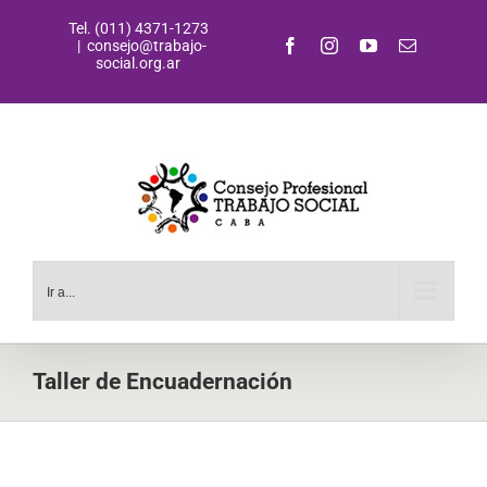
Saltar
Tel. (011) 4371-1273
al
Facebook
Instagram
YouTube
Correo
|
consejo@trabajo-
contenido
electrónic
social.org.ar
Ir a...
Taller de Encuadernación