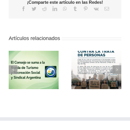
¡Comparte este artículo en las Redes!
Facebook
Twitter
Reddit
LinkedIn
WhatsApp
Tumblr
Pinterest
Vk
Correo
electrónico
Artículos relacionados
a
30 de julio – Día
Vacaciones de
o
Mundial contra la
invierno con el
Trata de Personas
Consejo
l