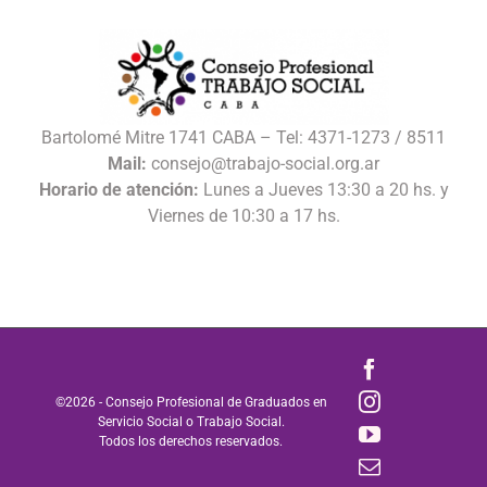
Bartolomé Mitre 1741 CABA – Tel: 4371-1273 / 8511
Mail:
consejo@trabajo-social.org.ar
Horario de atención:
Lunes a Jueves 13:30 a 20 hs. y
Viernes de 10:30 a 17 hs.
Facebook
Instagram
©
2026 - Consejo Profesional de Graduados en
Servicio Social o Trabajo Social.
YouTube
Todos los derechos reservados.
Correo