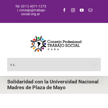
Saltar
Tel. (011) 4371-1273
al
Facebook
Instagram
YouTube
Correo
|
consejo@trabajo-
contenido
electrónic
social.org.ar
Ir a...
Solidaridad con la Universidad Nacional
Madres de Plaza de Mayo