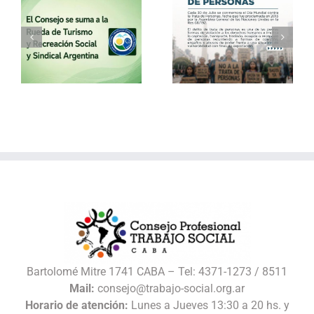
a
30 de julio – Día
Vacaciones de
o
Mundial contra la
invierno con el
Trata de Personas
Consejo
l
Bartolomé Mitre 1741 CABA – Tel: 4371-1273 / 8511
Mail:
consejo@trabajo-social.org.ar
Horario de atención:
Lunes a Jueves 13:30 a 20 hs. y