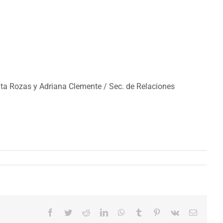
rita Rozas y Adriana Clemente / Sec. de Relaciones
Facebook
Twitter
Reddit
LinkedIn
WhatsApp
Tumblr
Pinterest
Vk
Correo
electrón