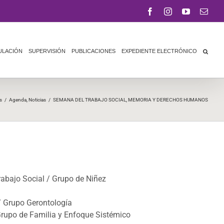
Facebook
Instagram
YouTube
Corr
elect
ULACIÓN
SUPERVISIÓN
PUBLICACIONES
EXPEDIENTE ELECTRÓNICO
s
/
Agenda
,
Noticias
/
SEMANA DEL TRABAJO SOCIAL, MEMORIA Y DERECHOS HUMANOS
rabajo Social / Grupo de Niñez
/ Grupo Gerontología
Grupo de Familia y Enfoque Sistémico