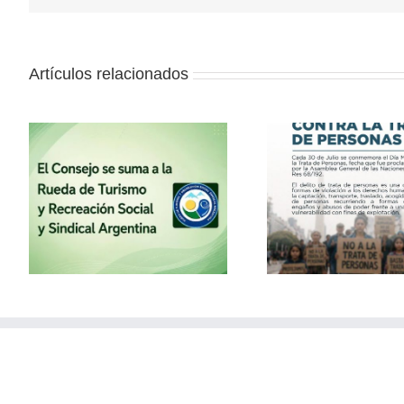
Artículos relacionados
la
30 de julio – Día Mundial
Vacaciones
contra la Trata de
con el
Personas