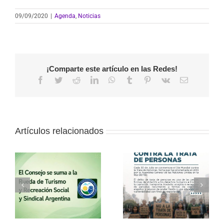
09/09/2020
|
Agenda
,
Noticias
¡Comparte este artículo en las Redes!
Facebook
Twitter
Reddit
LinkedIn
WhatsApp
Tumblr
Pinterest
Vk
Correo
electrónico
Artículos relacionados
a
30 de julio – Día
Vacaciones de
o
Mundial contra la
invierno con el
Trata de Personas
Consejo
l