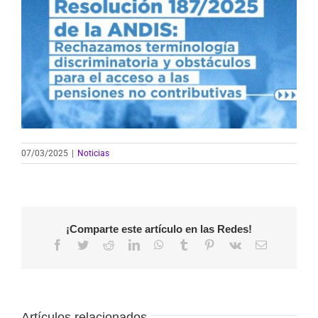
07/03/2025
|
Noticias
¡Comparte este artículo en las Redes!
Facebook
Twitter
Reddit
LinkedIn
WhatsApp
Tumblr
Pinterest
Vk
Correo
electrónico
Artículos relacionados