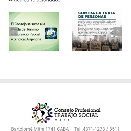
a
30 de julio – Día
Vacaciones de
o
Mundial contra la
invierno con el
Trata de Personas
Consejo
l
Bartolomé Mitre 1741 CABA – Tel: 4371-1273 / 8511