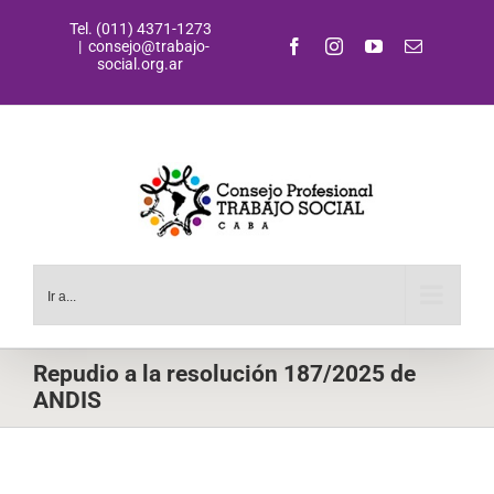
Saltar
Tel. (011) 4371-1273
al
Facebook
Instagram
YouTube
Correo
|
consejo@trabajo-
contenido
electrónic
social.org.ar
Ir a...
Repudio a la resolución 187/2025 de
ANDIS