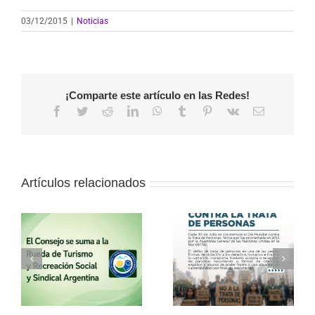
03/12/2015
|
Noticias
¡Comparte este artículo en las Redes!
Facebook
Twitter
Reddit
LinkedIn
WhatsApp
Tumblr
Pinterest
Vk
Correo
electrónico
Artículos relacionados
a
30 de julio – Día
Vacaciones de
o
Mundial contra la
invierno con el
Trata de Personas
Consejo
l