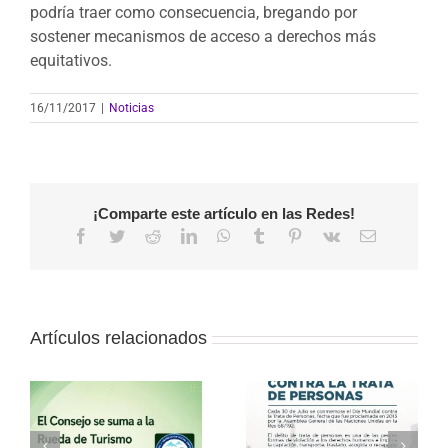
podría traer como consecuencia, bregando por
sostener mecanismos de acceso a derechos más
equitativos.
16/11/2017
|
Noticias
¡Comparte este artículo en las Redes!
Facebook
Twitter
Reddit
LinkedIn
WhatsApp
Tumblr
Pinterest
Vk
Correo
electrónico
Artículos relacionados
a