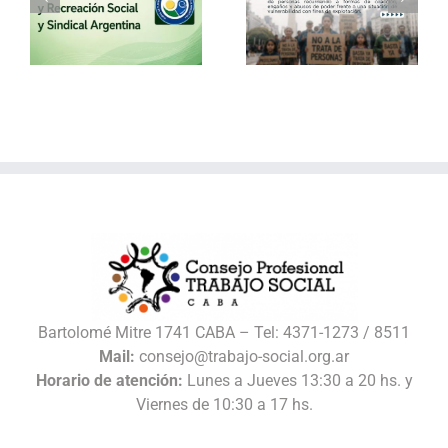
30 de julio – Día
Vacaciones de
o
Mundial contra la
invierno con el
Trata de Personas
Consejo
l
Bartolomé Mitre 1741 CABA – Tel: 4371-1273 / 8511
Mail:
consejo@trabajo-social.org.ar
Horario de atención:
Lunes a Jueves 13:30 a 20 hs. y
Viernes de 10:30 a 17 hs.