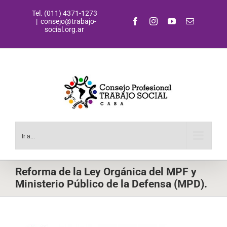
Saltar
Tel. (011) 4371-1273
al
Facebook
Instagram
YouTube
Correo
|
consejo@trabajo-
contenido
electrónic
social.org.ar
Ir a...
Reforma de la Ley Orgánica del MPF y
Ministerio Público de la Defensa (MPD).