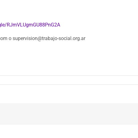
s.gle/RJmVLUgmGU88PnG2A
om o supervision@trabajo-social.org.ar