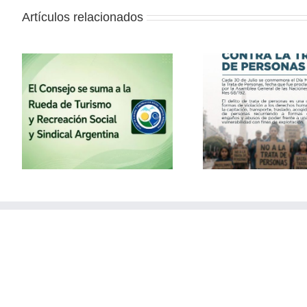
Artículos relacionados
la
30 de julio – Día Mundial
Vacaciones
contra la Trata de
con el
Personas