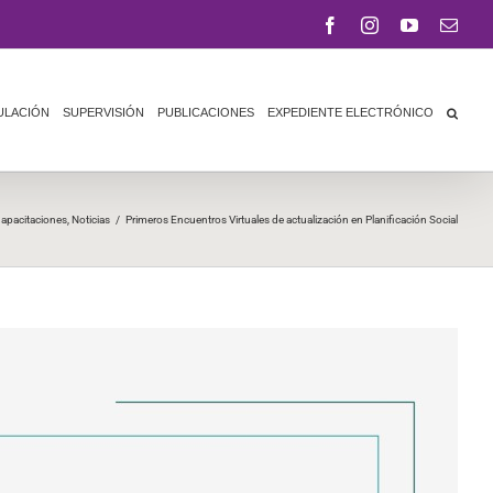
Facebook
Instagram
YouTube
Corr
elect
ULACIÓN
SUPERVISIÓN
PUBLICACIONES
EXPEDIENTE ELECTRÓNICO
apacitaciones
,
Noticias
/
Primeros Encuentros Virtuales de actualización en Planificación Social