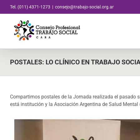
Saltar
Tel. (011) 4371-1273
|
consejo@trabajo-social.org.ar
al
contenido
POSTALES: LO CLÍNICO EN TRABAJO SOCI
Compartimos postales de la Jornada realizada el pasado sá
está institución y la Asociación Argentina de Salud Mental