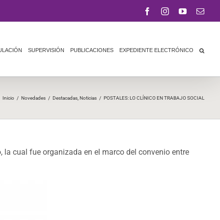
Facebook
Instagram
YouTube
Corr
elect
ULACIÓN
SUPERVISIÓN
PUBLICACIONES
EXPEDIENTE ELECTRÓNICO
Inicio
/
Novedades
/
Destacadas
,
Noticias
/
POSTALES: LO CLÍNICO EN TRABAJO SOCIAL
 la cual fue organizada en el marco del convenio entre