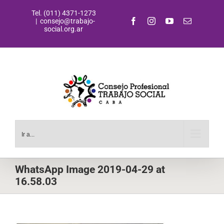
Saltar
Tel. (011) 4371-1273
al
Facebook
Instagram
YouTube
Correo
|
consejo@trabajo-
contenido
electrónic
social.org.ar
Ir a...
WhatsApp Image 2019-04-29 at
16.58.03