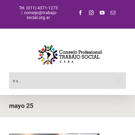
Saltar
Tel. (011) 4371-1273
al
Facebook
Instagram
YouTube
Correo
|
consejo@trabajo-
contenido
electrónic
social.org.ar
Ir a...
mayo 25